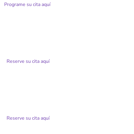
Programe su cita aquí
Cartagena de Indias:
Centro Comercial Ronda Real #131,
Local Comercial, Colombia
Lunes a sábado de 8:00 a 18:00 h – Se requiere cita previa
–
Reserve su cita aquí
Cartagena de Indias:
Centro Comercial Super Centro los
Ejecutivos, Piso 3, Oficina 2
Lunes a viernes de 8:00 a 18:00 h – Se requiere cita previa
–
Reserve su cita aquí