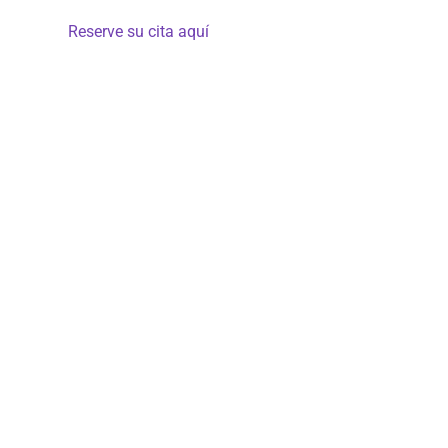
es a viernes de 8:00 a 18:00 h – Se requiere
a previa –
Reserve su cita aquí