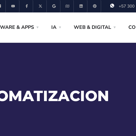
+57 300
WARE & APPS
IA
WEB & DIGITAL
CO
OMATIZACION