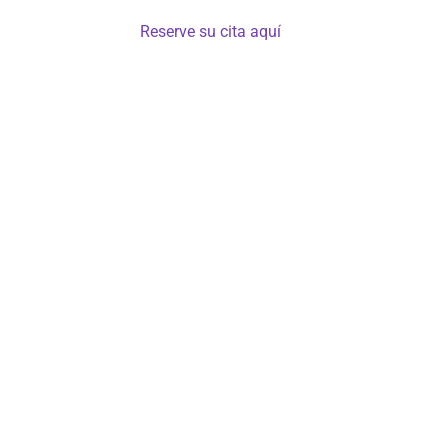
Lunes a sábado de 8:00 a 18:00 h – Se requiere
Lun
cita previa –
Reserve su cita aquí
cit
cita
as
a –
Cartagena, Medellín (Colombia), FL, Miami – USA