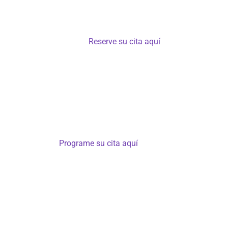
101, Colombia – crr 33 # 30-43
Lunes a viernes de 9:00 a 18:00 h – Se requiere 
previa –
Reserve su cita aquí
+57 3005529057 Llamadas
+57 316 0756578 Whatsapp chat bot 24 hor
info@gets.com.co
Miami, Fort Lauderdale 33301 – FL, EE. UU.:
WhatsApp internacional: +1 786 9616351 – Cit
Programe su cita aquí