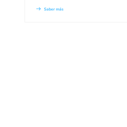
Saber más
Cartagena de Indias:
Laboratorio de Ingeniería
Software y Sistemas e Inteligencia Artificial,
Avenida Pedro Heredia 1, Sector Alcibia, Oficina