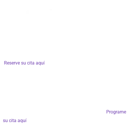
Cartagena de Indias:
Laboratorio de Ingeniería de Software
y Sistemas e Inteligencia Artificial, Avenida Pedro Heredia 1,
Sector Alcibia, Oficina 101, Colombia – crr 33 # 30-43
Lunes a viernes de 9:00 a 18:00 h – Se requiere cita previa –
Reserve su cita aquí
+57 3005529057 Llamadas
+57 316 0756578 Whatsapp chat bot 24 horas
info@gets.com.co
Miami, Fort Lauderdale 33301 – FL, EE. UU.:
WhatsApp internacional: +1 786 9616351 – Cita –
Programe
su cita aquí