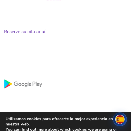
Cartagena de Indias:
Centro Comercial Super Centro los
Ejecutivos, Piso 3, Oficina 2
Lunes a viernes de 8:00 a 18:00 h – Se requiere cita previa –
Reserve su cita aquí
Cartagena, Medellín (Colombia), FL, Miami – USA
Copyright © 2008 – 2025 Gets Technology – Todos los
derechos reservados
TECHNOLOGICAL BUSINESS GROUP SIMBIOTICA S.A.S
Utilizamos cookies para ofrecerte la mejor experiencia en
nuestra web.
You can find out more about which cookies we are using or