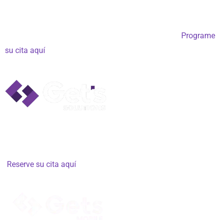
info@gets.com.co
Miami, Fort Lauderdale 33301 – FL, EE. UU.:
WhatsApp internacional: +1 786 9616351 – Cita –
Programe
su cita aquí
Cartagena de Indias:
Centro Comercial Ronda Real #131,
Local Comercial, Colombia
Lunes a sábado de 8:00 a 18:00 h – Se requiere cita previa –
Reserve su cita aquí